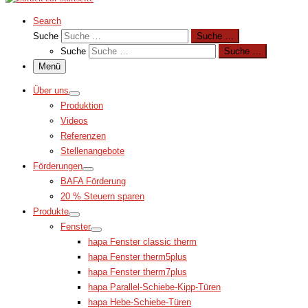
Search
Suche
Suche …
Suche
Suche …
Menü
Über uns
Produktion
Videos
Referenzen
Stellenangebote
Förderungen
BAFA Förderung
20 % Steuern sparen
Produkte
Fenster
hapa Fenster classic therm
hapa Fenster therm5plus
hapa Fenster therm7plus
hapa Parallel-Schiebe-Kipp-Türen
hapa Hebe-Schiebe-Türen