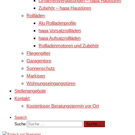
Ornamentverglasungen – hapa Haustüren
Zubehör – hapa Haustüren
Rollläden
Alu Rollladenprofile
hapa Vorsatzrollläden
hapa Aufsatzrollläden
Rollladenmotoren und Zubehör
Fliegengitter
Garagentore
Sonnenschutz
Markisen
Wohnungseingangstüren
Stellenangebote
Kontakt
Kostenloser Beratungstermin vor Ort
Search
Suche
Suche …