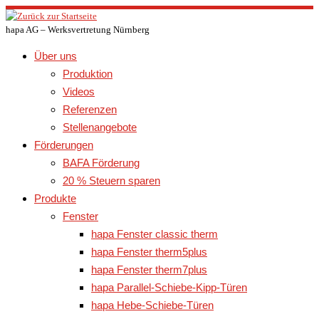
Zum
Inhalt
hapa AG – Werksvertretung Nürnberg
springen
Über uns
Produktion
Videos
Referenzen
Stellenangebote
Förderungen
BAFA Förderung
20 % Steuern sparen
Produkte
Fenster
hapa Fenster classic therm
hapa Fenster therm5plus
hapa Fenster therm7plus
hapa Parallel-Schiebe-Kipp-Türen
hapa Hebe-Schiebe-Türen