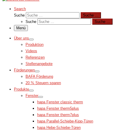
Search
Suche
Suche …
Suche
Suche …
Menü
Über uns
Produktion
Videos
Referenzen
Stellenangebote
Förderungen
BAFA Förderung
20 % Steuern sparen
Produkte
Fenster
hapa Fenster classic therm
hapa Fenster therm5plus
hapa Fenster therm7plus
hapa Parallel-Schiebe-Kipp-Türen
hapa Hebe-Schiebe-Türen