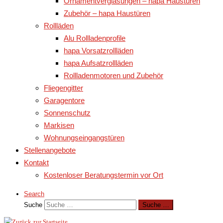
Ornamentverglasungen – hapa Haustüren
Zubehör – hapa Haustüren
Rollläden
Alu Rollladenprofile
hapa Vorsatzrollläden
hapa Aufsatzrollläden
Rollladenmotoren und Zubehör
Fliegengitter
Garagentore
Sonnenschutz
Markisen
Wohnungseingangstüren
Stellenangebote
Kontakt
Kostenloser Beratungstermin vor Ort
Search
Suche
Suche …