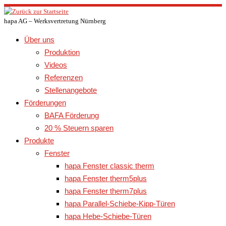
Zum
Inhalt
hapa AG – Werksvertretung Nürnberg
springen
Über uns
Produktion
Videos
Referenzen
Stellenangebote
Förderungen
BAFA Förderung
20 % Steuern sparen
Produkte
Fenster
hapa Fenster classic therm
hapa Fenster therm5plus
hapa Fenster therm7plus
hapa Parallel-Schiebe-Kipp-Türen
hapa Hebe-Schiebe-Türen