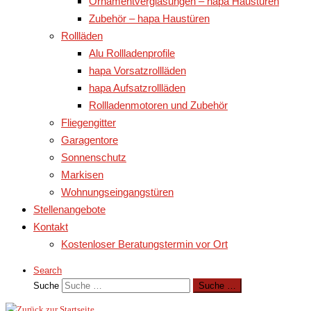
Ornamentverglasungen – hapa Haustüren
Zubehör – hapa Haustüren
Rollläden
Alu Rollladenprofile
hapa Vorsatzrollläden
hapa Aufsatzrollläden
Rollladenmotoren und Zubehör
Fliegengitter
Garagentore
Sonnenschutz
Markisen
Wohnungseingangstüren
Stellenangebote
Kontakt
Kostenloser Beratungstermin vor Ort
Search
Suche
Suche …