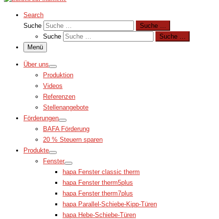
Search
Suche
Suche …
Suche
Suche …
Menü
Über uns
Produktion
Videos
Referenzen
Stellenangebote
Förderungen
BAFA Förderung
20 % Steuern sparen
Produkte
Fenster
hapa Fenster classic therm
hapa Fenster therm5plus
hapa Fenster therm7plus
hapa Parallel-Schiebe-Kipp-Türen
hapa Hebe-Schiebe-Türen