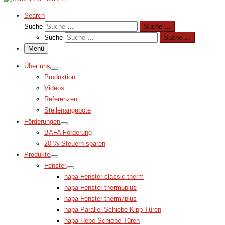
Search
Suche
Suche …
Suche
Suche …
Menü
Über uns
Produktion
Videos
Referenzen
Stellenangebote
Förderungen
BAFA Förderung
20 % Steuern sparen
Produkte
Fenster
hapa Fenster classic therm
hapa Fenster therm5plus
hapa Fenster therm7plus
hapa Parallel-Schiebe-Kipp-Türen
hapa Hebe-Schiebe-Türen