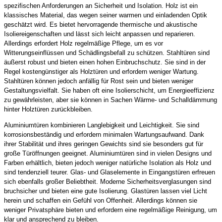
spezifischen Anforderungen an Sicherheit und Isolation. Holz ist ein
klassisches Material, das wegen seiner warmen und einladenden Optik
geschätzt wird. Es bietet hervorragende thermische und akustische
Isoliereigenschaften und lässt sich leicht anpassen und reparieren.
Allerdings erfordert Holz regelmäßige Pflege, um es vor
Witterungseinflüssen und Schädlingsbefall zu schützen. Stahltüren sind
äußerst robust und bieten einen hohen Einbruchschutz. Sie sind in der
Regel kostengünstiger als Holztüren und erfordern weniger Wartung.
Stahltüren können jedoch anfällig für Rost sein und bieten weniger
Gestaltungsvielfalt. Sie haben oft eine Isolierschicht, um Energieeffizienz
zu gewährleisten, aber sie können in Sachen Wärme- und Schalldämmung
hinter Holztüren zurückbleiben.
Aluminiumtüren kombinieren Langlebigkeit und Leichtigkeit. Sie sind
korrosionsbeständig und erfordern minimalen Wartungsaufwand. Dank
ihrer Stabilität und ihres geringen Gewichts sind sie besonders gut für
große Türöffnungen geeignet. Aluminiumtüren sind in vielen Designs und
Farben erhältlich, bieten jedoch weniger natürliche Isolation als Holz und
sind tendenziell teurer. Glas- und Glaselemente in Eingangstüren erfreuen
sich ebenfalls großer Beliebtheit. Moderne Sicherheitsverglasungen sind
bruchsicher und bieten eine gute Isolierung. Glastüren lassen viel Licht
herein und schaffen ein Gefühl von Offenheit. Allerdings können sie
weniger Privatsphäre bieten und erfordern eine regelmäßige Reinigung, um
klar und ansprechend zu bleiben.