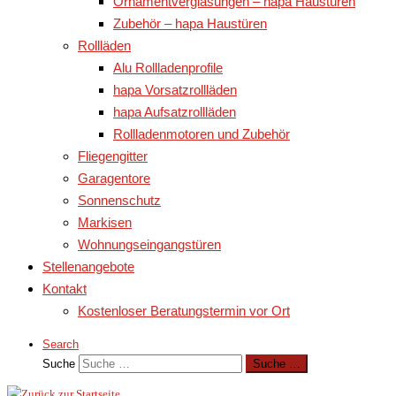
Ornamentverglasungen – hapa Haustüren
Zubehör – hapa Haustüren
Rollläden
Alu Rollladenprofile
hapa Vorsatzrollläden
hapa Aufsatzrollläden
Rollladenmotoren und Zubehör
Fliegengitter
Garagentore
Sonnenschutz
Markisen
Wohnungseingangstüren
Stellenangebote
Kontakt
Kostenloser Beratungstermin vor Ort
Search
Suche
Suche …